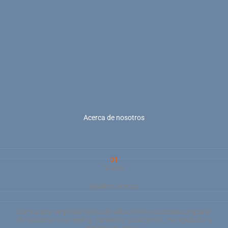
Acerca de nosotros
01
Visión
Quiénes somos
Somos una empresa dedicada al buzoneo publicitario, reparto
de muestras o sampling, cartelería, publicorreo, manipulados y
reparto en mano.