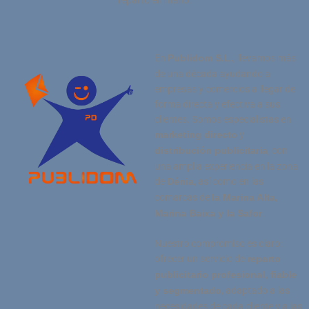
En
, llevamos más
Publidom S.L.
de una década ayudando a
empresas y comercios a llegar de
forma directa y efectiva a sus
clientes. Somos especialistas en
y
marketing directo
, con
distribución publicitaria
una amplia experiencia en la zona
de
, así como en las
Dénia
comarcas de
la Marina Alta,
.
Marina Baixa y la Safor
Nuestro compromiso es claro:
ofrecer un servicio de
reparto
publicitario profesional, fiable
, adaptado a las
y segmentado
necesidades de cada cliente y a las