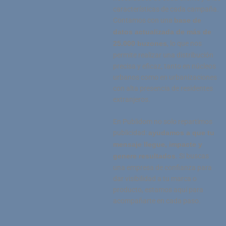
características de cada campaña.
Contamos con una
base de
datos actualizada de más de
, lo que nos
25.000 buzones
permite realizar una distribución
precisa y eficaz, tanto en núcleos
urbanos como en urbanizaciones
con alta presencia de residentes
extranjeros.
En Publidom no solo repartimos
publicidad:
ayudamos a que tu
mensaje llegue, impacte y
. Si buscas
genere resultados
una empresa de confianza para
dar visibilidad a tu marca o
producto, estamos aquí para
acompañarte en cada paso.